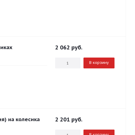
сиках
2 062
руб.
В корзину
я) на колесика
2 201
руб.
В корзину