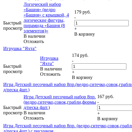
Логический набор
«Башня» (ведро
179
руб.
«Башня» с крышкой, 4
-
логические фигуры,
Быстрый
пирамида «Башня (8
просмотр
+
элементов)»
В корзину
В наличии
Отложить
Игрушка "Яхта"
174
руб.
Игрушка
-
"Яхта"
Быстрый
В наличии
просмотр
+
Отложить
В корзину
Игра Детский песочный набор 8пр.(ведро,ситечко,совок,граб
д/песка 4шт.)
167
руб.
Игра Детский песочный набор 8пр.
-
(ведро,ситечко,совок,грабли,формы
Быстрый
д/песка 4шт.)
просмотр
В наличии
+
Отложить
В корзину
Игра Детский песочный набор 8пр. (ведро,ситечко,совок,граб
д/песка 4шт.) с рисунком