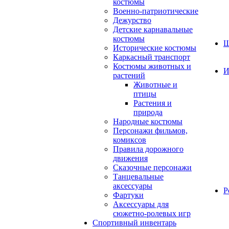
костюмы
Военно-патриотические
Дежурство
Детские карнавальные
костюмы
Ш
Исторические костюмы
Каркасный транспорт
Костюмы животных и
И
растений
Животные и
птицы
Растения и
природа
Народные костюмы
Персонажи фильмов,
комиксов
Правила дорожного
движения
Сказочные персонажи
Танцевальные
аксессуары
Р
Фартуки
Аксессуары для
сюжетно-ролевых игр
Спортивный инвентарь