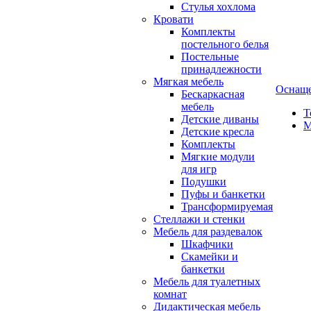
Стулья хохлома
Кровати
Комплекты
постельного белья
Постельные
принадлежности
Мягкая мебель
Оснаще
Бескаркасная
мебель
Т
Детские диваны
М
Детские кресла
Комплекты
Мягкие модули
для игр
Подушки
Пуфы и банкетки
Трансформируемая
Стеллажи и стенки
Мебель для раздевалок
Шкафчики
Скамейки и
банкетки
Мебель для туалетных
комнат
Дидактическая мебель