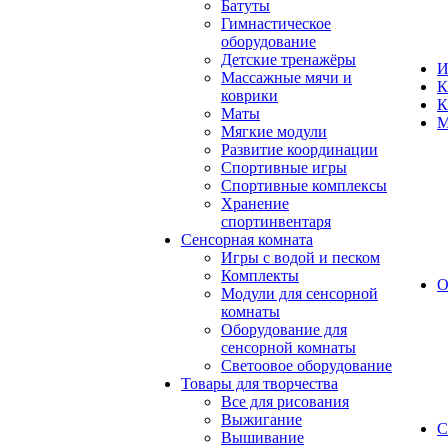
Батуты
Гимнастическое
оборудование
Детские тренажёры
И
Массажные мячи и
К
коврики
К
Маты
М
Мягкие модули
Развитие координации
Спортивные игры
Спортивные комплексы
Хранение
спортинвентаря
Сенсорная комната
Игры с водой и песком
Комплекты
О
Модули для сенсорной
комнаты
Оборудование для
сенсорной комнаты
Светоовое оборудование
Товары для творчества
Все для рисования
Выжигание
С
Вышивание