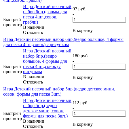
4шт.,совок, грабли)
Игра Детский песочный
97
руб.
набор 6пр.(формы для
-
песка 4шт.,совок,
Быстрый
грабли)
просмотр
+
В наличии
В корзину
Отложить
Игра Детский песочный набор 6пр.(ведро большое, 4 формы
для песка 4шт.,совок) с рисунком
Игра Детский песочный
180
руб.
набор 6пр.(ведро
-
большое, 4 формы для
Быстрый
песка 4шт.,совок) с
просмотр
рисунком
+
В наличии
В корзину
Отложить
Игра Детский песочный набор 5пр.(ведро детское мини,
совок, формы для песка 3шт.)
Игра Детский песочный
112
руб.
набор 5пр.(ведро
-
детское мини, совок,
Быстрый
формы для песка 3шт.)
просмотр
+
В наличии
В корзину
Отложить