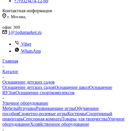
+7(932)474-12-69
Контактная информация
г. Москва,
офис 300
1@1edumarket.ru
Viber
WhatsApp
Главная
-
Каталог
-
Оснащение детских садов
Оснащение детских садов
Оснащение школ
Оснащение
ВУЗов
Оснащение спорткомплексов
-
Уличное оборудование
Мебель
Игрушки
Развивающие игры
Обучающие
пособия
Сюжетно-ролевые игры
Костюмы
Спортивный
инвентарь
Сенсорная комната
Товары для творчества
Уличное
оборудование
Хозяйственное оборудование
-