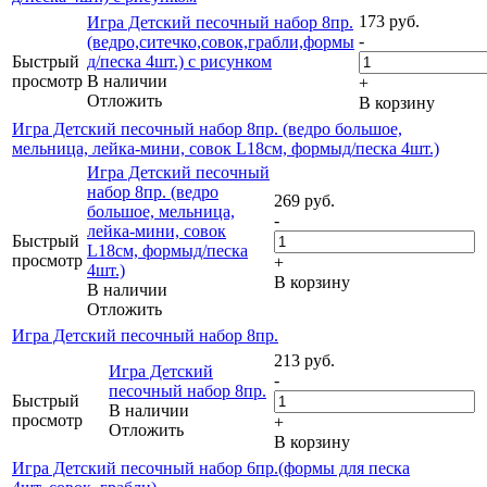
173
руб.
Игра Детский песочный набор 8пр.
-
(ведро,ситечко,совок,грабли,формы
Быстрый
д/песка 4шт.) с рисунком
просмотр
В наличии
+
Отложить
В корзину
Игра Детский песочный набор 8пр. (ведро большое,
мельница, лейка-мини, совок L18см, формыд/песка 4шт.)
Игра Детский песочный
набор 8пр. (ведро
269
руб.
большое, мельница,
-
лейка-мини, совок
Быстрый
L18см, формыд/песка
просмотр
+
4шт.)
В корзину
В наличии
Отложить
Игра Детский песочный набор 8пр.
213
руб.
Игра Детский
-
песочный набор 8пр.
Быстрый
В наличии
просмотр
+
Отложить
В корзину
Игра Детский песочный набор 6пр.(формы для песка