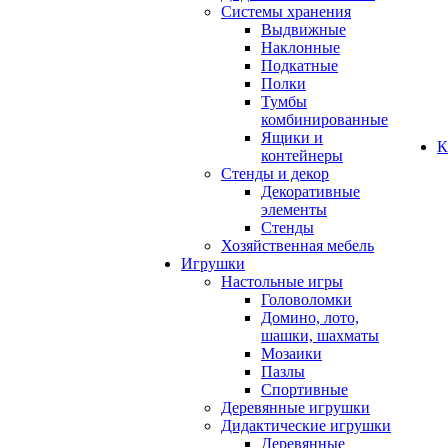
Системы хранения
Выдвижные
Наклонные
Подкатные
Полки
Тумбы
комбинированные
Ящики и
К
контейнеры
Стенды и декор
Декоративные
элементы
Стенды
Хозяйственная мебель
Игрушки
Настольные игры
Головоломки
Домино, лото,
шашки, шахматы
Мозаики
Пазлы
Спортивные
Деревянные игрушки
Дидактические игрушки
Деревянные