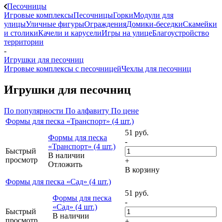
Песочницы
Игровые комплексы
Песочницы
Горки
Модули для
улицы
Уличные фигуры
Ограждения
Домики-беседки
Скамейки
и столики
Качели и карусели
Игры на улице
Благоустройство
территории
-
Игрушки для песочниц
Игровые комплексы с песочницей
Чехлы для песочниц
Игрушки для песочниц
По популярности
По алфавиту
По цене
Формы для песка «Транспорт» (4 шт.)
51
руб.
Формы для песка
-
«Транспорт» (4 шт.)
Быстрый
В наличии
просмотр
+
Отложить
В корзину
Формы для песка «Сад» (4 шт.)
51
руб.
Формы для песка
-
«Сад» (4 шт.)
Быстрый
В наличии
просмотр
+