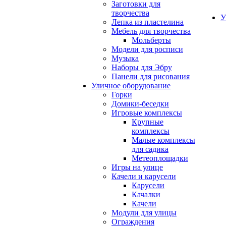
Заготовки для
творчества
У
Лепка из пластелина
Мебель для творчества
Мольберты
Модели для росписи
Музыка
Наборы для Эбру
Панели для рисования
Уличное оборудование
Горки
Домики-беседки
Игровые комплексы
Крупные
комплексы
Малые комплексы
для садика
Метеоплощадки
Игры на улице
Качели и карусели
Карусели
Качалки
Качели
Модули для улицы
Ограждения