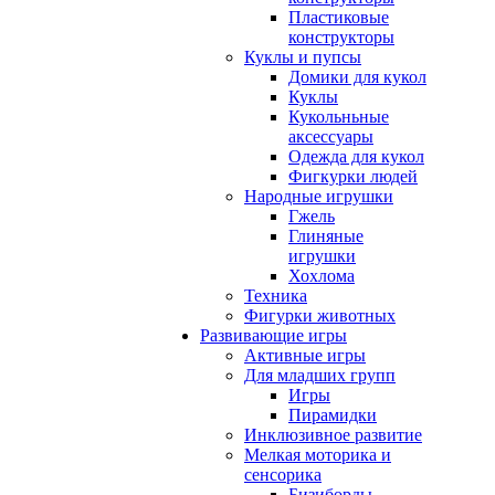
Пластиковые
конструкторы
Куклы и пупсы
Домики для кукол
Куклы
Кукольньные
аксессуары
Одежда для кукол
Фигкурки людей
Народные игрушки
Гжель
Глиняные
игрушки
Хохлома
Техника
Фигурки животных
Развивающие игры
Активные игры
Для младших групп
Игры
Пирамидки
Инклюзивное развитие
Мелкая моторика и
сенсорика
Бизиборды