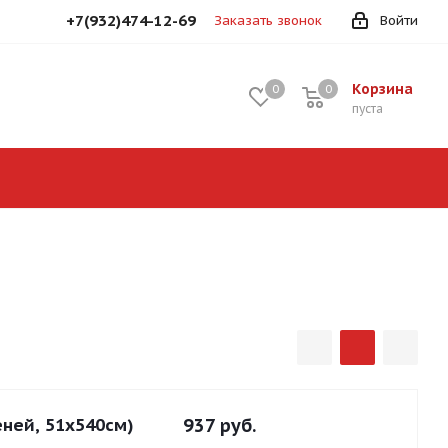
+7(932)474-12-69
Заказать звонок
Войти
Корзина
0
0
0
пуста
ней, 51х540см)
937
руб.